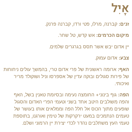
אָיִל
זנים:
קברנה, מרלו, פטי ורדו, קברנה פרנק.
מיקום הכרמים:
אש קדש, טל שחר.
יין אדום יבש אשר תסס בגרגרים שלמים.
צבע:
אדום עמוק.
האף:
ארומה ראשונית של פרי אדום טרי, בהמשך עולים ניחוחות
של פירות סגולים ובוקה עדין של אספרסו וניל ושוקולד מריר
ואיכותי.
הפה:
גוף בינוני+ החומצה נעימה ובסיומת טאנין בשל, האף
והפה משולבים היטב אחד בשני וטעמי הפרי האדום והסגול
שופעים מתוך הכוס אל חלל הפה וממלאים אותו בעושר של
טעמים הנתמכים במעט ירקרקות של טימין ואורגנו, בתוספת
טעמי העץ משתלבים נהדר לכדי יצירת יין הרמוני ושלם.