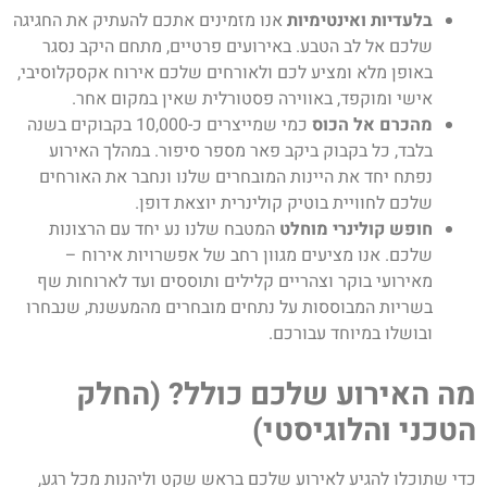
בלעדיות ואינטימיות
אנו מזמינים אתכם להעתיק את החגיגה
שלכם אל לב הטבע. באירועים פרטיים, מתחם היקב נסגר
באופן מלא ומציע לכם ולאורחים שלכם אירוח אקסקלוסיבי,
אישי ומוקפד, באווירה פסטורלית שאין במקום אחר.
מהכרם אל הכוס
כמי שמייצרים כ-10,000 בקבוקים בשנה
בלבד, כל בקבוק ביקב פאר מספר סיפור. במהלך האירוע
נפתח יחד את היינות המובחרים שלנו ונחבר את האורחים
שלכם לחוויית בוטיק קולינרית יוצאת דופן.
חופש קולינרי מוחלט
המטבח שלנו נע יחד עם הרצונות
שלכם. אנו מציעים מגוון רחב של אפשרויות אירוח –
מאירועי בוקר וצהריים קלילים ותוססים ועד לארוחות שף
בשריות המבוססות על נתחים מובחרים מהמעשנת, שנבחרו
ובושלו במיוחד עבורכם.
מה האירוע שלכם כולל? (החלק
הטכני והלוגיסטי)
כדי שתוכלו להגיע לאירוע שלכם בראש שקט וליהנות מכל רגע,