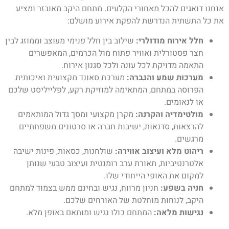
אנחנו דואגים להכל מאחורי הקלעים. מתחם היקב מאובזר ומציע
את כל התשתית הנדרשת להפקת אירוע מושלם:
חלל אירוח מודולרי:
שילוב בין חלל פנימי מעוצב וממוזג לבין
חצר פסטורלית ואוויר פתוח מול הכרמים, המאפשרים
התאמה מדויקת לכל עונה ולכל סגנון אירוח.
מערכות שמע והגברה:
מערכת סאונד מקצועית ואיכותית
הפרוסה במתחם, המתאימה למוזיקת רקע, לפלייליסט שלכם
או לנאומים.
מולטימדיה והקרנה:
מקרן מקצועי ומסך גדול המותאמים
להרצאות, סדנאות, ישיבות חברה או סרטונים משפחתיים
מרגשים.
ריהוט מלא ועיצוב אווירה:
שולחנות, כסאות, פינות ישיבה
אלטרנטיביות, תאורת ערב רומנטית ועיצוב טבעי שנותן
למקום את האופי הייחודי שלו.
חניה בשפע:
חניון מרווח, נגיש ובחינם ממש בצמוד למתחם
היקב, לנוחות מוחלטת של האורחים שלכם.
נגישות מלאה:
המתחם כולו נגיש ומותאם באופן מלא.