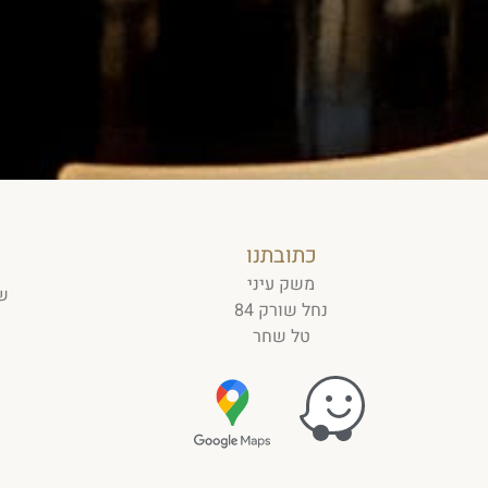
כתובתנו
משק עיני
של
נחל שורק 84
טל שחר