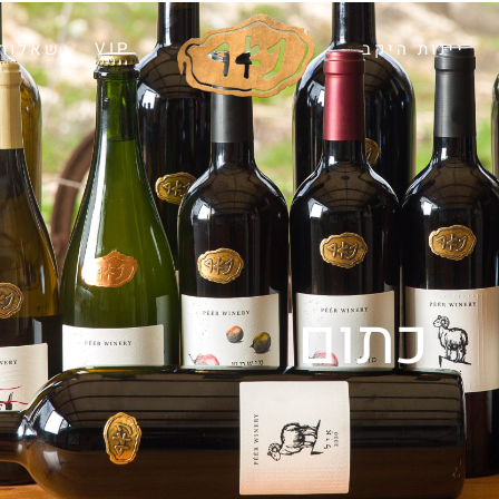
יינות היקב
VIP
שאלות 
כתום